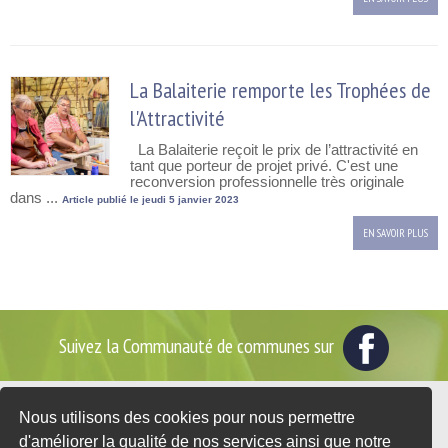
La Balaiterie remporte les Trophées de
l'Attractivité
La Balaiterie reçoit le prix de l’attractivité en
tant que porteur de projet privé. C'est une
reconversion professionnelle très originale
dans ...
Article publié le jeudi 5 janvier 2023
EN SAVOIR PLUS
Suivez la Communauté de communes sur
Nous utilisons des cookies pour nous permettre
2 place du Général de Gaulle - BP35
d'améliorer la qualité de nos services ainsi que notre