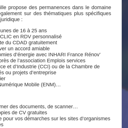
ille propose des permanences dans le domaine
 également sur des thématiques plus spécifiques
juridique :
eunes de 16 à 25 ans
u CLIC en RDV personnalisé
iste du CDAD gratuitement
uver un accord amiable
économies d’énergie avec INHARI France Rénov’
près de l’association Emplois services
et d’Industrie (CCI) ou de la Chambre de
és ou projets d’entreprise
ier
ce Numérique Mobile (ENM)…
mprimer des documents, de scanner…
opies de CV gratuites
ite pour vos démarches sur les sites d’organismes
es