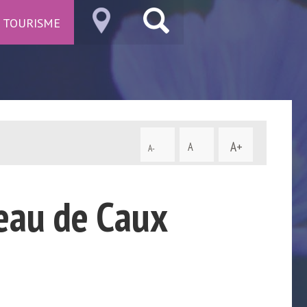
TOURISME
A+
A
A-
teau de Caux