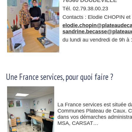
76560 DOUDEVILLE
Tél. 02.79.38.00.23
Contacts : Elodie CHOPIN e
elodie.chopin@plateaudeca
sandrine.becasse@plateau
du lundi au vendredi de 9h à 
Une France services, pour quoi faire ?
La France services est située
Communes Plateau de Caux. Ce 
dans vos démarches administrati
MSA, CARSAT…