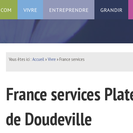
 COM
VIVRE
ENTREPRENDRE
GRANDIR
Vous êtes ici :
Accueil
»
Vivre
»
France services
France services Pla
de Doudeville