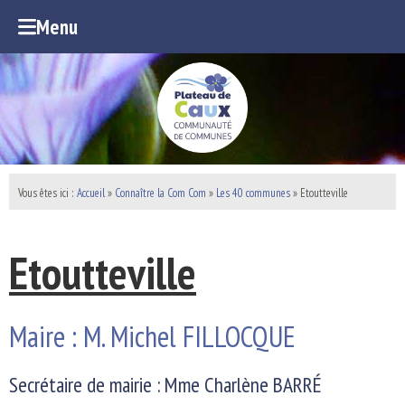
Menu
Vous êtes ici :
Accueil
»
Connaître la Com Com
»
Les 40 communes
»
Etoutteville
Etoutteville
Maire : M. Michel FILLOCQUE
Secrétaire de mairie : Mme Charlène BARRÉ