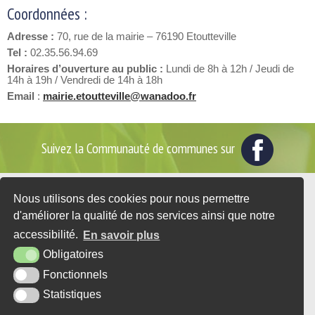
Coordonnées :
Adresse :
70, rue de la mairie – 76190 Etoutteville
Tel :
02.35.56.94.69
Horaires d’ouverture au public :
Lundi de 8h à 12h / Jeudi de
14h à 19h / Vendredi de 14h à 18h
Email
:
mairie.etoutteville@wanadoo.fr
Suivez la Communauté de communes sur
Nous utilisons des cookies pour nous permettre
2 place du Général de Gaulle - BP35
d'améliorer la qualité de nos services ainsi que notre
76560 DOUDEVILLE
accessibilité.
En savoir plus
Tél. : 02 35 95 07 25
Obligatoires
CONTACT
Fonctionnels
Statistiques