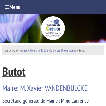
Menu
Vous êtes ici :
Accueil
»
Connaître la Com Com
»
Les 40 communes
»
Butot
Butot
Maire: M. Xavier VANDENBULCKE
Secrétaire générale de Mairie : Mme Laurence