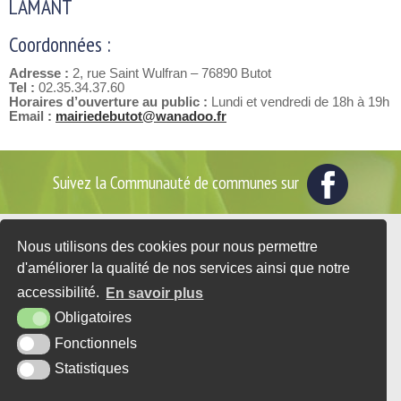
LAMANT
Coordonnées :
Adresse :
2, rue Saint Wulfran – 76890 Butot
Tel :
02.35.34.37.60
Horaires d’ouverture au public :
Lundi et vendredi de 18h à 19h
Email :
mairiedebutot@wanadoo.fr
Suivez la Communauté de communes sur
Nous utilisons des cookies pour nous permettre
2 place du Général de Gaulle - BP35
d'améliorer la qualité de nos services ainsi que notre
76560 DOUDEVILLE
accessibilité.
En savoir plus
Tél. : 02 35 95 07 25
Obligatoires
CONTACT
Fonctionnels
Statistiques
PLAN DU SITE
MENTIONS LÉGALES
ACCESSIBILITÉ
KREA3