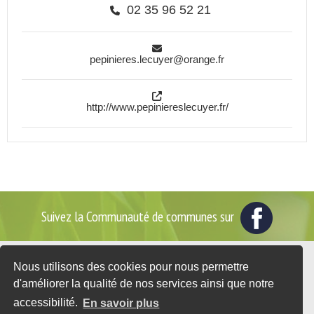
02 35 96 52 21
pepinieres.lecuyer@orange.fr
http://www.pepiniereslecuyer.fr/
Suivez la Communauté de communes sur
Nous utilisons des cookies pour nous permettre
2 place du Général de Gaulle - BP35
d'améliorer la qualité de nos services ainsi que notre
76560 DOUDEVILLE
accessibilité.
En savoir plus
Tél. : 02 35 95 07 25