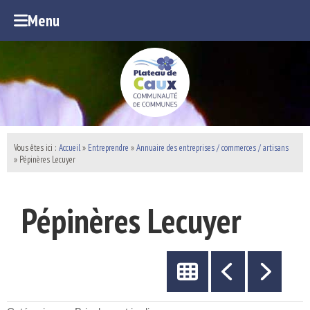
Menu
Vous êtes ici :
Accueil
»
Entreprendre
»
Annuaire des entreprises / commerces / artisans
» Pépinères Lecuyer
Pépinères Lecuyer