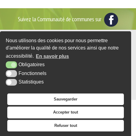
Suivez la Communauté de communes sur
Nous utilisons des cookies pour nous permettre
2 place du Général de Gaulle - BP35
d'améliorer la qualité de nos services ainsi que notre
76560 DOUDEVILLE
accessibilité.
En savoir plus
Tél. : 02 35 95 07 25
Obligatoires
CONTACT
Fonctionnels
Statistiques
PLAN DU SITE
MENTIONS LÉGALES
ACCESSIBILITÉ
KREA3
Sauvegarder
Accepter tout
Refuser tout