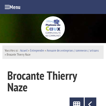
Menu
Vous êtes ici :
Accueil
»
Entreprendre
»
Annuaire des entreprises / commerces / artisans
» Brocante Thierry Naze
Brocante Thierry
Naze