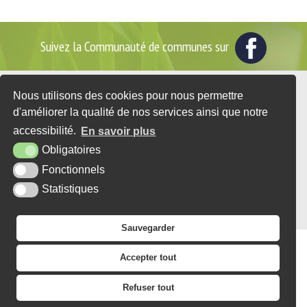
Suivez la Communauté de communes sur
Nous utilisons des cookies pour nous permettre
2 place du Général de Gaulle - BP35
d'améliorer la qualité de nos services ainsi que notre
76560 DOUDEVILLE
accessibilité.
En savoir plus
Tél. : 02 35 95 07 25
Obligatoires
CONTACT
Fonctionnels
Statistiques
PLAN DU SITE
MENTIONS LÉGALES
ACCESSIBILITÉ
KREA3
Sauvegarder
Accepter tout
Refuser tout