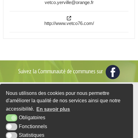
vetco.yerville@orange.fr
http://www.vetco76.com/
Suivez la Communauté de communes sur
Nous utilisons des cookies pour nous permettre
2 place du Général de Gaulle - BP35
d'améliorer la qualité de nos services ainsi que notre
76560 DOUDEVILLE
accessibilité.
En savoir plus
Tél. : 02 35 95 07 25
Obligatoires
CONTACT
Fonctionnels
Statistiques