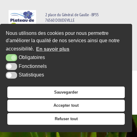
2 place du Général de Gaulle - BP35
76560 DOUDEVILLE
Tél. : 02 35 95 07 25
Nous utilisons des cookies pour nous permettre
CONTACT
d'améliorer la qualité de nos services ainsi que notre
accessibilité.
En savoir plus
Obligatoires
PLAN DU SITE
MENTIONS LÉGALES
ACCESSIBILITÉ
KREA3
Fonctionnels
Statistiques
Sauvegarder
Accepter tout
Refuser tout