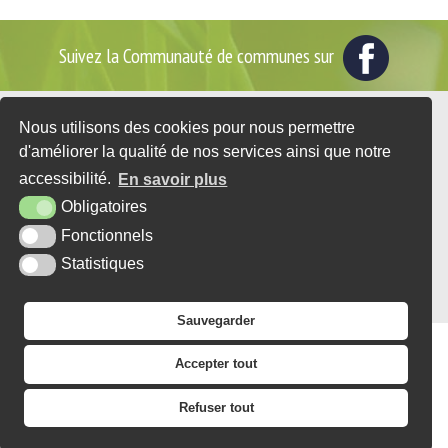
Suivez la Communauté de communes sur
Nous utilisons des cookies pour nous permettre
2 place du Général de Gaulle - BP35
d'améliorer la qualité de nos services ainsi que notre
76560 DOUDEVILLE
accessibilité.
En savoir plus
Tél. : 02 35 95 07 25
Obligatoires
CONTACT
Fonctionnels
Statistiques
PLAN DU SITE
MENTIONS LÉGALES
ACCESSIBILITÉ
KREA3
Sauvegarder
Accepter tout
Refuser tout