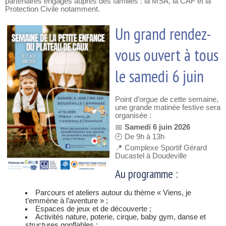
partenaires engagés auprès des familles : la MSA, la CAF et la
Protection Civile notamment.
Un grand rendez-
vous ouvert à tous
le samedi 6 juin
Point d’orgue de cette semaine,
une grande matinée festive sera
organisée :
📅
Samedi 6 juin 2026
🕘 De 9h à 13h
📍 Complexe Sportif Gérard
Ducastel à Doudeville
Au programme :
Parcours et ateliers autour du thème « Viens, je
t’emmène à l’aventure » ;
Espaces de jeux et de découverte ;
Activités nature, poterie, cirque, baby gym, danse et
structures gonflables ;