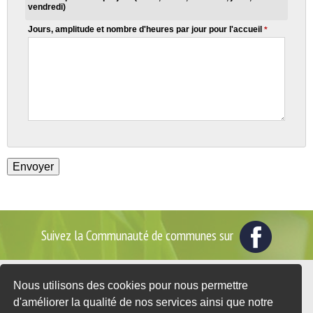
vendredi)
Jours, amplitude et nombre d'heures par jour pour l'accueil
*
Suivez la Communauté de communes sur
Nous utilisons des cookies pour nous permettre
2 place du Général de Gaulle - BP35
d'améliorer la qualité de nos services ainsi que notre
76560 DOUDEVILLE