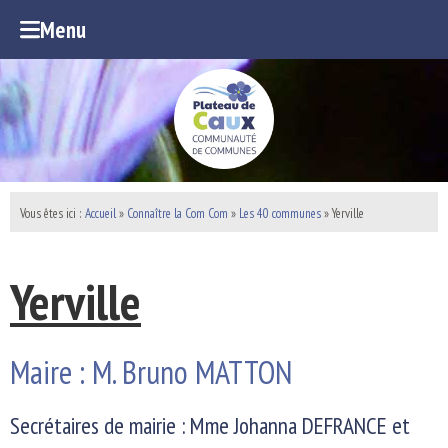
Menu
Vous êtes ici :
Accueil
»
Connaître la Com Com
»
Les 40 communes
»
Yerville
Yerville
Maire : M. Bruno MATTON
Secrétaires de mairie : Mme Johanna DEFRANCE et