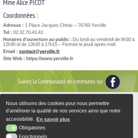
Mme Alice PICOT
Coordonnées :
Adresse :
1 Place Jacques Chirac – 76760 Yerville
Tel :
02.32.70.43.43
Horaires d’ouverture au public :
Du lundi au vendredi de 8h30 à
12h30 et de 13h30 à 17h15 – Fermée le jeudi après-midi
Email :
contact@yerville.fr
Site Web : https://www.yerville.fr
Suivez la Communauté de communes sur
Nous utilisons des cookies pour nous permettre
2 place du Général de Gaulle - BP35
d'améliorer la qualité de nos services ainsi que notre
76560 DOUDEVILLE
accessibilité.
En savoir plus
Tél. : 02 35 95 07 25
Obligatoires
CONTACT
Fonctionnels