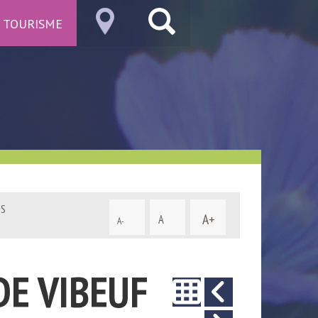
TOURISME
ES
A+
A
A-
DE VIBEUF